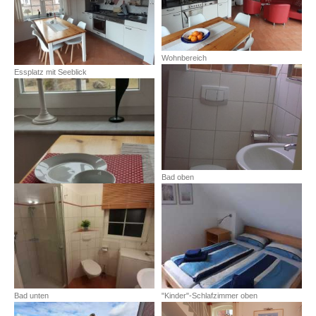
Wohnbereich
Essplatz mit Seeblick
Bad oben
"Kinder"-Schlafzimmer oben
Bad unten