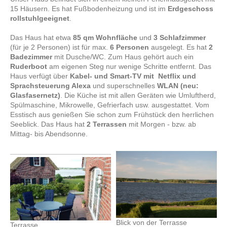
15 Häusern. Es hat Fußbodenheizung und ist im
Erdgeschoss
rollstuhlgeeignet
.
Das Haus hat etwa
85 qm Wohnfläche
und
3 Schlafzimmer
(für je 2 Personen) ist für max.
6 Personen
ausgelegt. Es hat
2
Badezimmer
mit Dusche/WC. Zum Haus gehört auch ein
Ruderboot
am eigenen Steg nur wenige Schritte entfernt. Das
Haus verfügt über
Kabel- und Smart-TV mit Netflix und
Sprachsteuerung Alexa
und superschnelles
WLAN (neu:
Glasfasernetz)
. Die Küche ist mit allen Geräten wie Umluftherd,
Spülmaschine, Mikrowelle, Gefrierfach usw. ausgestattet. Vom
Esstisch aus genießen Sie schon zum Frühstück den herrlichen
Seeblick. Das Haus hat
2 Terrassen
mit Morgen - bzw. ab
Mittag- bis Abendsonne.
Blick von der Terrasse
Terrasse