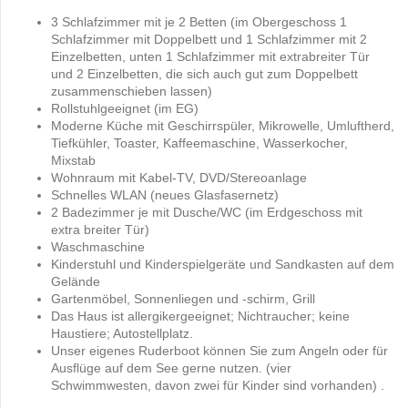
3 Schlafzimmer mit je 2 Betten (im Obergeschoss 1
Schlafzimmer mit Doppelbett und 1 Schlafzimmer mit 2
Einzelbetten, unten 1 Schlafzimmer mit extrabreiter Tür
und 2 Einzelbetten, die sich auch gut zum Doppelbett
zusammenschieben lassen)
Rollstuhlgeeignet (im EG)
Moderne Küche mit Geschirrspüler, Mikrowelle, Umluftherd,
Tiefkühler, Toaster, Kaffeemaschine, Wasserkocher,
Mixstab
Wohnraum mit Kabel-TV, DVD/Stereoanlage
Schnelles WLAN (neues Glasfasernetz)
2 Badezimmer je mit Dusche/WC (im Erdgeschoss mit
extra breiter Tür)
Waschmaschine
Kinderstuhl und Kinderspielgeräte und Sandkasten auf dem
Gelände
Gartenmöbel, Sonnenliegen und -schirm, Grill
Das Haus ist allergikergeeignet; Nichtraucher; keine
Haustiere; Autostellplatz.
Unser eigenes Ruderboot können Sie zum Angeln oder für
Ausflüge auf dem See gerne nutzen. (vier
Schwimmwesten, davon zwei für Kinder sind vorhanden) .